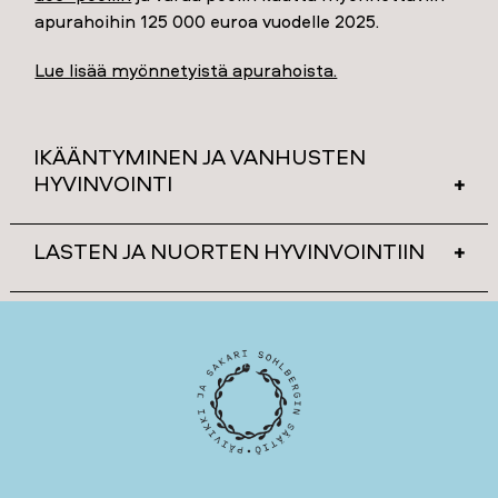
apurahoihin 125 000 euroa vuodelle 2025.
Lue lisää myönnetyistä apurahoista.
IKÄÄNTYMINEN JA VANHUSTEN
HYVINVOINTI
LASTEN JA NUORTEN HYVINVOINTIIN
Lääketieteen ja kirurgian tohtori, Petri Aaltonen
25000 €
LT, Anna-Katariina Aatsinki
Tutkimukseen: "Verkkokalvoirtauman ilmaantuvuuden ja
50000 €
leikkaushoidon kehitys Suomessa 2000-luvulla "
Stressi, suolistomikrobiston kehitys ja toiminnalliset
vatsaoireet lapsuudessa