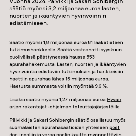
Vuonna 2024 Päivikki ja Sakari Sohlbergin
säätiö myönsi 3,2 miljoonaa euroa lasten,
nuorten ja ikääntyvien hyvinvoinnin
edistämiseen.
Säätiö myönsi 1,8 miljoonaa euroa 81 lääketieteen
tutkimushankkeelle. Säätiö vastaanotti syyskuun
puolivälissä päättyneessä haussa 553
apurahahakemusta. Lasten, nuorten ja ikääntyvien
hyvinvointia edistäviin tutkimuksiin ja hankkeisiin
haettiin apurahaa lähes 16 miljoonaa euroa.
Haetusta summasta voitiin myöntää 9,6 %.
Lisäksi säätiö myönsi 1,27 miljoonaa euroa
Hyvän
arjen rakentajat -ohjelman
toteuttajajärjestöille.
Päivikki ja Sakari Sohlbergin säätiö osallistuu myös
suomalaisten apurahasäätiöiden yhteiseen
post
doc -pooliin
ja varaa poolin kautta myönnettäviin