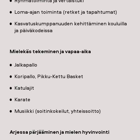
Ryhmätoiminta ja vertaistuki
Loma-ajan toiminta (retket ja tapahtumat)
Kasvatuskumppanuuden kehittäminen kouluilla
ja päiväkodeissa
Mielekäs tekeminen ja vapaa-aika
Jalkapallo
Koripallo, Pikku-Kettu Basket
Katulajit
Karate
Musiikki (soitinkokeilut, yhteissoitto)
Arjessa pärjääminen ja mielen hyvinvointi