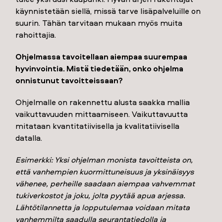
käynnistetään siellä, missä tarve lisäpalveluille on
suurin. Tähän tarvitaan mukaan myös muita
rahoittajia.
Ohjelmassa tavoitellaan aiempaa suurempaa
hyvinvointia. Mistä tiedetään, onko ohjelma
onnistunut tavoitteissaan?
Ohjelmalle on rakennettu alusta saakka mallia
vaikuttavuuden mittaamiseen. Vaikuttavuutta
mitataan kvantitatiivisella ja kvalitatiivisella
datalla.
Esimerkki: Yksi ohjelman monista tavoitteista on,
että vanhempien kuormittuneisuus ja yksinäisyys
vähenee, perheille saadaan aiempaa vahvemmat
tukiverkostot ja joku, jolta pyytää apua arjessa.
Lähtötilannetta ja lopputulemaa voidaan mitata
vanhemmilta saadulla seurantatiedolla ja