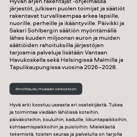
Hyvän arjen rakentajat -ohjelmassa
järjestöt, julkisen puolen toimijat ja säätiöt
rakentavat turvallisempaa arkea lapsille,
nuorille, perheille ja ikääntyville. Päivikki ja
Sakari Sohlbergin säätiön myöntämällä
lähes kuuden miljoonan euron ja muiden
säätiöiden rahoituksilla järjestöjen
tarjoamia palveluja lisätään Vantaan
Havukoskella sekä Helsingissä Malmilla ja
Tapulikaupungissa vuosina 2026–2028.
Ilmoittaudu mukaan verkostoon
Hyvä arki koostuu useasta eri osatekijästä. Tukea
ja toimintaa viedään lähiöissä koteihin,
päiväkoteihin, kouluihin, kaduille, liikuntapaikkoihin,
kohtaamispaikkoihin ja puistoihin. Mielekästä
tekemistä, toisten seuraa ja palveluita on tarjolla