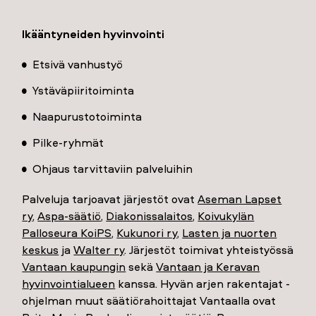
Ikääntyneiden hyvinvointi
Etsivä vanhustyö
Ystäväpiiritoiminta
Naapurustotoiminta
Pilke-ryhmät
Ohjaus tarvittaviin palveluihin
Palveluja tarjoavat järjestöt ovat
Aseman Lapset
ry
,
Aspa-säätiö
,
Diakonissalaitos
,
Koivukylän
Palloseura KoiPS
,
Kukunori ry
,
Lasten ja nuorten
keskus
ja
Walter ry
. Järjestöt toimivat yhteistyössä
Vantaan kaupungin
sekä
Vantaan ja Keravan
hyvinvointialueen
kanssa. Hyvän arjen rakentajat -
ohjelman muut säätiörahoittajat Vantaalla ovat