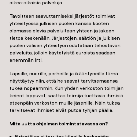
oikea-aikaisia palveluja.
Tavoitteen saavuttamiseksi järjestöt toimivat
yhteistyössä julkisen puolen kanssa kooten
olemassa olevia palveluitaan yhteen ja jakaen
tietoa keskenään. Järjestöjen, säätiön ja julkisen
puolen välisen yhteistyön odotetaan tehostavan
palveluita, jolloin käytetyistä euroista saadaan
enemmän irti.
Lapsille, nuorille, perheille ja ikääntyneille tämä
näyttäytyy niin, että he saavat tarvitsemaansa
tukea nopeammin. Kun yhden verkoston toimijan
keinot loppuvat, saattaa toimija tuettavia ihmisiä
eteenpäin verkoston muille jäsenille. Näin tukea
tarvitsevat ihmiset eivät putoa tyhjän päälle.
Mitä uutta ohjelman toimintatavassa on?
Järjestöjen ei tarvitse kilpailla keskenään