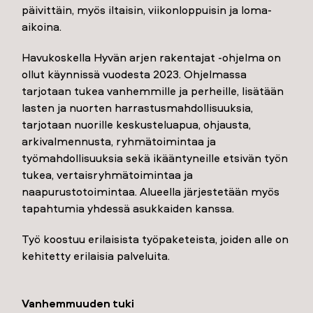
päivittäin, myös iltaisin, viikonloppuisin ja loma-
aikoina.
Havukoskella Hyvän arjen rakentajat -ohjelma on
ollut käynnissä vuodesta 2023. Ohjelmassa
tarjotaan tukea vanhemmille ja perheille, lisätään
lasten ja nuorten harrastusmahdollisuuksia,
tarjotaan nuorille keskusteluapua, ohjausta,
arkivalmennusta, ryhmätoimintaa ja
työmahdollisuuksia sekä ikääntyneille etsivän työn
tukea, vertaisryhmätoimintaa ja
naapurustotoimintaa. Alueella järjestetään myös
tapahtumia yhdessä asukkaiden kanssa.
Työ koostuu erilaisista työpaketeista, joiden alle on
kehitetty erilaisia palveluita.
Vanhemmuuden tuki