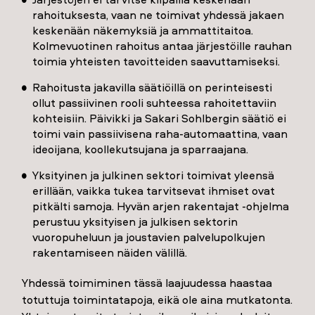
rahoituksesta, vaan ne toimivat yhdessä jakaen
keskenään näkemyksiä ja ammattitaitoa.
Kolmevuotinen rahoitus antaa järjestöille rauhan
toimia yhteisten tavoitteiden saavuttamiseksi.
Rahoitusta jakavilla säätiöillä on perinteisesti
ollut passiivinen rooli suhteessa rahoitettaviin
kohteisiin. Päivikki ja Sakari Sohlbergin säätiö ei
toimi vain passiivisena raha-automaattina, vaan
ideoijana, koollekutsujana ja sparraajana.
Yksityinen ja julkinen sektori toimivat yleensä
erillään, vaikka tukea tarvitsevat ihmiset ovat
pitkälti samoja. Hyvän arjen rakentajat -ohjelma
perustuu yksityisen ja julkisen sektorin
vuoropuheluun ja joustavien palvelupolkujen
rakentamiseen näiden välillä.
Yhdessä toimiminen tässä laajuudessa haastaa
totuttuja toimintatapoja, eikä ole aina mutkatonta.