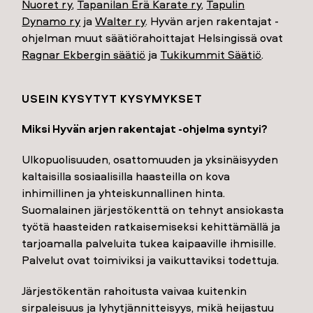
Nuoret ry
,
Tapanilan Erä Karate ry
,
Tapulin
Dynamo ry
ja
Walter ry
. Hyvän arjen rakentajat -
ohjelman muut säätiörahoittajat Helsingissä ovat
Ragnar Ekbergin säätiö
ja
Tukikummit Säätiö
.
USEIN KYSYTYT KYSYMYKSET
Miksi Hyvän arjen rakentajat -ohjelma syntyi?
Ulkopuolisuuden, osattomuuden ja yksinäisyyden
kaltaisilla sosiaalisilla haasteilla on kova
inhimillinen ja yhteiskunnallinen hinta.
Suomalainen järjestökenttä on tehnyt ansiokasta
työtä haasteiden ratkaisemiseksi kehittämällä ja
tarjoamalla palveluita tukea kaipaaville ihmisille.
Palvelut ovat toimiviksi ja vaikuttaviksi todettuja.
Järjestökentän rahoitusta vaivaa kuitenkin
sirpaleisuus ja lyhytjännitteisyys, mikä heijastuu