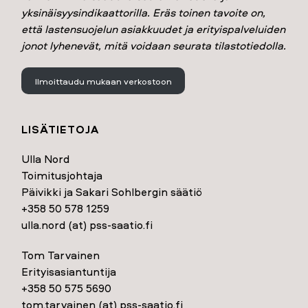
yksinäisyysindikaattorilla. Eräs toinen tavoite on,
että lastensuojelun asiakkuudet ja erityispalveluiden
jonot lyhenevät, mitä voidaan seurata tilastotiedolla.
Ilmoittaudu mukaan verkostoon
LISÄTIETOJA
Ulla Nord
Toimitusjohtaja
Päivikki ja Sakari Sohlbergin säätiö
+358 50 578 1259
ulla.nord (at) pss-saatio.fi
Tom Tarvainen
Erityisasiantuntija
+358 50 575 5690
tom.tarvainen (at) pss-saatio.fi