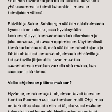
Yhteinen tavoite tarjota oikea-aikaisia palveluita
yhä useammalle toimii kuitenkin liimana eri
toimijoiden välissä.
Päivikki ja Sakari Sohlbergin säätiön näkökulmasta
kyseessä on kokeilu, jossa hyväksytään
keskeneräisyys, kannustetaan kokeilemiseen ja
joka perustuu jatkuvaan oppimiseen. Käytännössä
tämä tarkoittaa sitä, että säätiö on rahoittajana jo
lähtökohtaisesti antanut ohjelmaa kehittäville ja
toteuttaville järjestöille luvan muuttaa
suunnitelmaa matkan varrella sitä mukaa, kun
saadaan lisää tietoa.
Voiko ohjelmaan päästä mukaan?
Hyvän arjen rakentajat -ohjelman tavoitteena on
tuottaa Suomeen uusi auttamisen malli. Ohjelmaa
on tarkoitus skaalata niin, että joka vuosi mukaan
tulee yksi uusi kaupunki. Hyvän arjen rakentajat