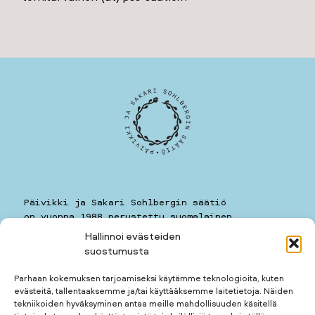
Päivikki ja Sakari Sohlbergin säätiö
on vuonna 1988 perustettu suomalainen
yleishyödyllinen säätiö.
Hallinnoi evästeiden
suostumusta
Päivikki ja Sakari Sohlbergin säätiö
Kauppiaankatu 11 A 7
Parhaan kokemuksen tarjoamiseksi käytämme teknologioita, kuten
00160
HELSINKI
evästeitä, tallentaaksemme ja/tai käyttääksemme laitetietoja. Näiden
puhelin: 050 5781259
tekniikoiden hyväksyminen antaa meille mahdollisuuden käsitellä
kotimuseon puhelin: 050 3677123