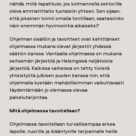
nähdä, mitä tapahtuisi, jos kolmannella sektorilla
oleva ammattitaito tuotaisiin yhteen. Sen sijaan,
että jokainen toimii omalla tontillaan, saataisiinko
näin enemmän hyvinvointia aikaiseksi?
Ohjelman sisällön ja tavoitteet ovat kehittäneet
ohjelmassa mukana olevat järjestöt yhdessä
säätiön kanssa. Vantaalla ohjelmassa on mukana
seitsemän järjestöä ja Helsingissä neljätoista
järjestöä. Kaikissa vaiheissa on tehty tiivistä
yhteistyötä julkisen puolen kanssa niin, että
ohjelmalla kyetään mahdollisimman vaikuttavasti
täydentämään jo olemassa olevaa
palvelutarjontaa.
Mitä ohjelmassa tavoitellaan?
Ohjelmassa tavoitellaan turvallisempaa arkea
lapsille, nuorille ja ikääntyville tarjoamalle heille