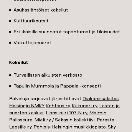
Asukaslähtöiset kokeilut
Kulttuurikoutsit
Eri-ikäisille suunnatut tapahtumat ja tilaisuudet
Vaikuttajanuoret
Kokeilut
Turvallisten aikuisten verkosto
Tapulin Mummola ja Pappala -konsepti
Palveluja tarjoavat järjestöt ovat
Diakonissalaitos
,
Helsingin NMKY
,
Kohtaus ry
,
Kukunori ry
,
Lasten ja
nuorten keskus
,
Lions-piiri 107-N ry
,
Malmin
Palloseura
,
Mieli ry
/ Sekasin kollektiivi,
Parasta
Lapsille ry
,
Pohjois-Helsingin musiikkiopisto
,
Sky