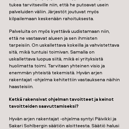
tukea tarvitseville niin, että he putoavat usein
palveluiden väliin. Järjestöt joutuvat myös
kilpailemaan keskenään rahoituksesta.
Palveluita on myös kyettävä uudistamaan niin,
että ne vastaavat alueen ja sen ihmisten
tarpeisiin. On uskallettava kokeilla ja vahvistettava
sitä, mikä tuntuisi toimivan. Samalla on
uskallettava luopua siitä, mikä ei yrityksistä
huolimatta toimi. Tarvitaan yhteinen visio ja
enemmän yhteistä tekemistä. Hyvän arjen
rakentajat -ohjelma kehitettiin vastauksena näihin
haasteisiin.
Ketkä rakensivat ohjelman tavoitteet ja keinot
tavoitteiden saavuttamiseksi?
Hyvän arjen rakentajat -ohjelma syntyi Päivikki ja
Sakari Sohlbergin säätiön aloitteesta. Säätiö halusi