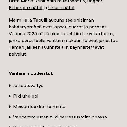
Brita Maria Renlundin muistosäätiö
,
Ragnar
Ekbergin säätiö
ja
Urlus-säätiö
.
Malmilla ja Tapulikaupungissa ohjelman
kohderyhmänä ovat lapset, nuoret ja perheet.
Vuonna 2025 näillä alueilla tehtiin tarvekartoitus,
jonka perusteella valittiin mukaan tulevat järjestöt.
Tämän jälkeen suunniteltiin käynnistettävät
palvelut.
Vanhemmuuden tuki
Jalkautuva työ
Pikkuhelppi
Meidän luokka -toiminta
Vanhemmuuden tuki harrastustoiminnassa