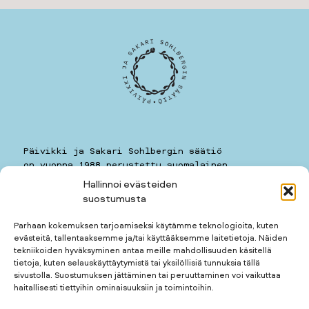
Päivikki ja Sakari Sohlbergin säätiö
on vuonna 1988 perustettu suomalainen
yleishyödyllinen säätiö.
Hallinnoi evästeiden
suostumusta
Päivikki ja Sakari Sohlbergin säätiö
Kauppiaankatu 11 A 7
Parhaan kokemuksen tarjoamiseksi käytämme teknologioita, kuten
00160
HELSINKI
evästeitä, tallentaaksemme ja/tai käyttääksemme laitetietoja. Näiden
puhelin: 050 5781259
tekniikoiden hyväksyminen antaa meille mahdollisuuden käsitellä
kotimuseon puhelin: 050 3677123
tietoja, kuten selauskäyttäytymistä tai yksilöllisiä tunnuksia tällä
sivustolla. Suostumuksen jättäminen tai peruuttaminen voi vaikuttaa
haitallisesti tiettyihin ominaisuuksiin ja toimintoihin.