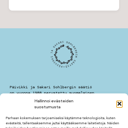
Päivikki ja Sakari Sohlbergin säätiö
on vuonna 1988 perustettu suomalainen
yleishyödyllinen säätiö.
Hallinnoi evästeiden
suostumusta
Päivikki ja Sakari Sohlbergin säätiö
Kauppiaankatu 11 A 7
Parhaan kokemuksen tarjoamiseksi käytämme teknologioita, kuten
00160
HELSINKI
evästeitä, tallentaaksemme ja/tai käyttääksemme laitetietoja. Näiden
puhelin: 050 5781259