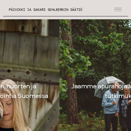
PÄIVIKKI JA SAKARI SOHLBERGIN SÄÄTIÖ
Jaamme apurahoja lääketieteelliseen
tutkimukseen