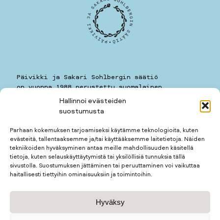
Päivikki ja Sakari Sohlbergin säätiö
on vuonna 1988 perustettu suomalainen
yleishyödyllinen säätiö.
Hallinnoi evästeiden
suostumusta
Päivikki ja Sakari Sohlbergin säätiö
Kauppiaankatu 11 A 7
Parhaan kokemuksen tarjoamiseksi käytämme teknologioita, kuten
00160
HELSINKI
evästeitä, tallentaaksemme ja/tai käyttääksemme laitetietoja. Näiden
puhelin: 050 5781259
tekniikoiden hyväksyminen antaa meille mahdollisuuden käsitellä
kotimuseon puhelin: 050 3677123
tietoja, kuten selauskäyttäytymistä tai yksilöllisiä tunnuksia tällä
sivustolla. Suostumuksen jättäminen tai peruuttaminen voi vaikuttaa
haitallisesti tiettyihin ominaisuuksiin ja toimintoihin.
Apurahan hakijalle
Hyväksy
Apurahan saajalle
Kotimuseo