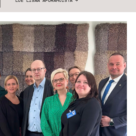
LUE LISÄÄ APURAHOISTA →