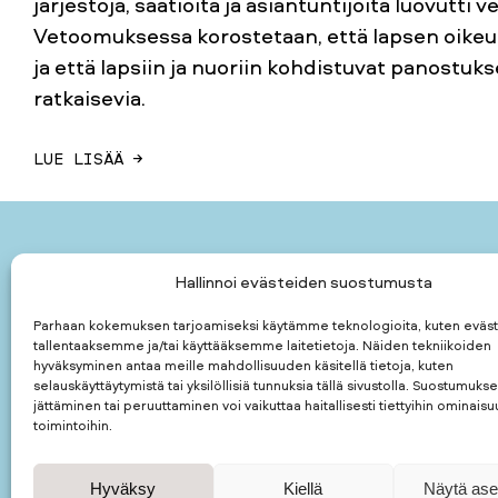
järjestöjä, säätiöitä ja asiantuntijoita luovut
Vetoomuksessa korostetaan, että lapsen oikeu
ja että lapsiin ja nuoriin kohdistuvat panostu
ratkaisevia.
LUE LISÄÄ →
Hallinnoi evästeiden suostumusta
Päivikki ja Sa
suomalainen yl
Parhaan kokemuksen tarjoamiseksi käytämme teknologioita, kuten eväst
tallentaaksemme ja/tai käyttääksemme laitetietoja. Näiden tekniikoiden
hyväksyminen antaa meille mahdollisuuden käsitellä tietoja, kuten
Päivikki ja Sa
selauskäyttäytymistä tai yksilöllisiä tunnuksia tällä sivustolla. Suostumuks
Kauppiaankatu 
jättäminen tai peruuttaminen voi vaikuttaa haitallisesti tiettyihin ominaisuu
00160
HELSINKI
toimintoihin.
puhelin: 050 5
kotimuseon puh
Hyväksy
Kiellä
Näytä ase