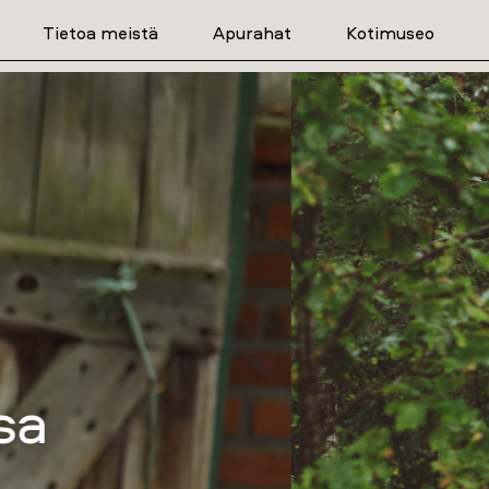
Tietoa meistä
Apurahat
Kotimuseo
purahoja lääketiet
tutkimukseen