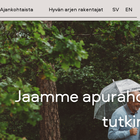
Ajankohtaista
Hyvän arjen rakentajat
SV
EN
eelliseen