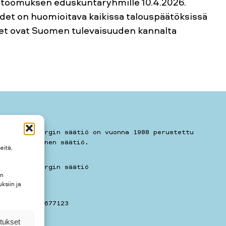
ti vetoomuksen eduskuntaryhmille 10.4.2026.
det on huomioitava kaikissa talouspäätöksissä
kset ovat Suomen tulevaisuuden kannalta
kari Sohlbergin säätiö on vuonna 1988 perustettu
eishyödyllinen säätiö.
eitä,
kari Sohlbergin säätiö
en
11 A 7
ksiin ja
781259
elin: 050 3677123
tukset