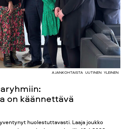
AJANKOHTAISTA
UUTINEN
YLEINEN
taryhmiin:
a on käännettävä
ventynyt huolestuttavasti. Laaja joukko