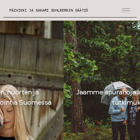
PÄIVIKKI JA SAKARI SOHLBERGIN SÄÄTIÖ
Jaamme apurahoja lääketieteelliseen
tutkimukseen