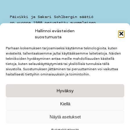
Päivikki ja Sakari Sohlbergin säätiö
on vuonna 1988 perustettu suomalainen
yleishyödyllinen säätiö.
Hallinnoi evästeiden
suostumusta
Päivikki ja Sakari Sohlbergin säätiö
Kauppiaankatu 11 A 7
Parhaan kokemuksen tarjoamiseksi käytämme teknologioita, kuten
00160
HELSINKI
evästeitä, tallentaaksemme ja/tai käyttääksemme laitetietoja. Näiden
puhelin: 050 5781259
tekniikoiden hyväksyminen antaa meille mahdollisuuden käsitellä
kotimuseon puhelin: 050 3677123
tietoja, kuten selauskäyttäytymistä tai yksilöllisiä tunnuksia tällä
sivustolla. Suostumuksen jättäminen tai peruuttaminen voi vaikuttaa
haitallisesti tiettyihin ominaisuuksiin ja toimintoihin.
Apurahan hakijalle
Hyväksy
Apurahan saajalle
Kotimuseo
Tietosuojaseloste
Kiellä
Näytä asetukset
© Päivikki ja Sakari Sohlbergin säätiö 2026
Evästekäytännöt