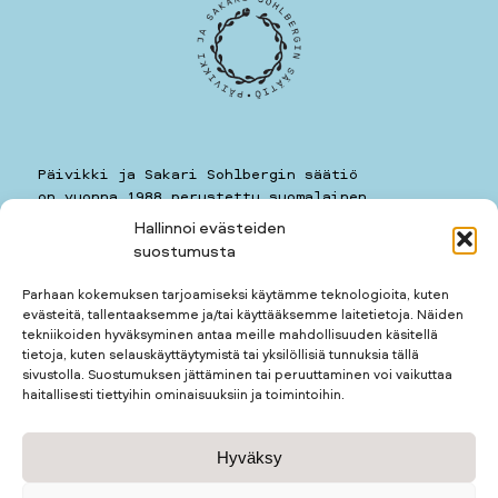
Päivikki ja Sakari Sohlbergin säätiö
on vuonna 1988 perustettu suomalainen
yleishyödyllinen säätiö.
Hallinnoi evästeiden
suostumusta
Päivikki ja Sakari Sohlbergin säätiö
Kauppiaankatu 11 A 7
Parhaan kokemuksen tarjoamiseksi käytämme teknologioita, kuten
00160
HELSINKI
evästeitä, tallentaaksemme ja/tai käyttääksemme laitetietoja. Näiden
puhelin: 050 5781259
tekniikoiden hyväksyminen antaa meille mahdollisuuden käsitellä
kotimuseon puhelin: 050 3677123
tietoja, kuten selauskäyttäytymistä tai yksilöllisiä tunnuksia tällä
sivustolla. Suostumuksen jättäminen tai peruuttaminen voi vaikuttaa
haitallisesti tiettyihin ominaisuuksiin ja toimintoihin.
Apurahan hakijalle
Hyväksy
Apurahan saajalle
Kotimuseo