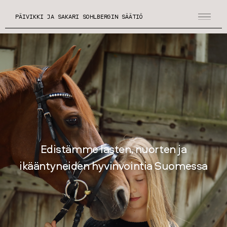
PÄIVIKKI JA SAKARI SOHLBERGIN SÄÄTIÖ
Jaamme apurahoja lääketieteelliseen
tutkimukseen