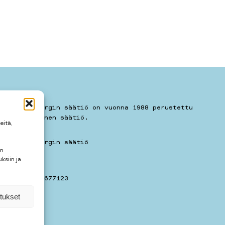
kari Sohlbergin säätiö on vuonna 1988 perustettu
eishyödyllinen säätiö.
eitä,
kari Sohlbergin säätiö
en
11 A 7
ksiin ja
781259
elin: 050 3677123
tukset