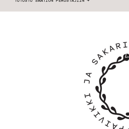
TUTUSTU SÄÄTIÖN PERUSTAJIIN →