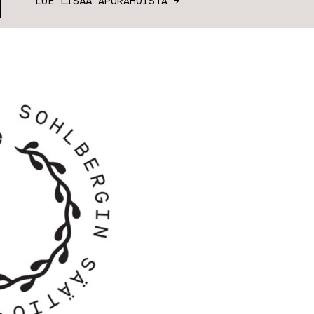
LUE LISÄÄ APURAHOISTA →