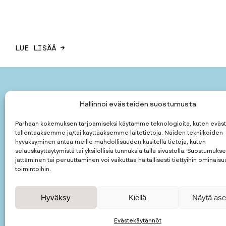
LUE LISÄÄ →
Hallinnoi evästeiden suostumusta
Päivikki ja Sa
suomalainen yl
Parhaan kokemuksen tarjoamiseksi käytämme teknologioita, kuten eväst
tallentaaksemme ja/tai käyttääksemme laitetietoja. Näiden tekniikoiden
hyväksyminen antaa meille mahdollisuuden käsitellä tietoja, kuten
Päivikki ja Sa
selauskäyttäytymistä tai yksilöllisiä tunnuksia tällä sivustolla. Suostumuks
Kauppiaankatu 
jättäminen tai peruuttaminen voi vaikuttaa haitallisesti tiettyihin ominaisuu
00160
HELSINKI
toimintoihin.
puhelin: 050 5
kotimuseon puh
Hyväksy
Kiellä
Näytä ase
Evästekäytännöt