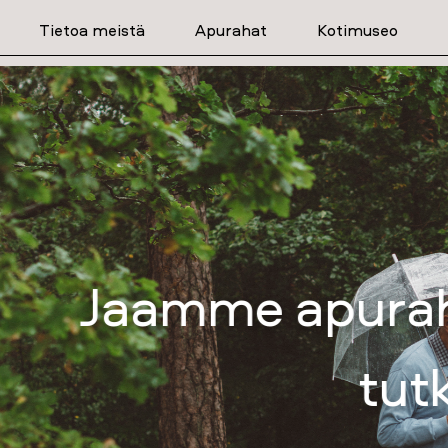
Tietoa meistä
Apurahat
Kotimuseo
purahoja lääketiet
tutkimukseen