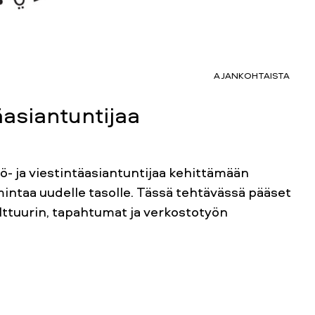
AJANKOHTAISTA
äasiantuntijaa
tö- ja viestintäasiantuntijaa kehittämään
mintaa uudelle tasolle. Tässä tehtävässä pääset
lttuurin, tapahtumat ja verkostotyön