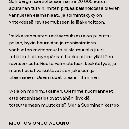
Sohlbergin säätiöltä saamansa 20 000 euron
apurahan turvin, miten pitkäaikaishoidossa olevien
vanhusten elämänlaatu ja toimintakyky on
yhteydessä ravitsemukseen ja lääkehoitoon.
Vaikka vanhusten ravitsemuksesta on puhuttu
paljon, hyvin hauraiden ja monisairaiden
vanhusten ravitsemusta ei ole muualla juuri
tutkittu. Laitosympäristö hankaloittaa yllättäen
ravitsemusta. Ruoka valmistetaan keskitetysti, ja
monet asiat vaikuttavat sen jakeluun ja
tilaamiseen. Usein ruoat tilaa eri ihminen.
”Asia on monimutkainen. Olemme huomanneet,
että organisaatiot ovat vähän jäykkiä
toteuttamaan muutoksia”, Merja Suominen kertoo.
MUUTOS ON JO ALKANUT