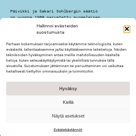
Päivikki ja Sakari Sohlbergin säätiö
on vuonna 1988 perustettu suomalainen
yleishyödyllinen säätiö.
Hallinnoi evästeiden
suostumusta
Päivikki ja Sakari Sohlbergin säätiö
Kauppiaankatu 11 A 7
Parhaan kokemuksen tarjoamiseksi käytämme teknologioita, kuten
00160
HELSINKI
evästeitä, tallentaaksemme ja/tai käyttääksemme laitetietoja. Näiden
puhelin: 050 5781259
tekniikoiden hyväksyminen antaa meille mahdollisuuden käsitellä
kotimuseon puhelin: 050 3677123
tietoja, kuten selauskäyttäytymistä tai yksilöllisiä tunnuksia tällä
sivustolla. Suostumuksen jättäminen tai peruuttaminen voi vaikuttaa
haitallisesti tiettyihin ominaisuuksiin ja toimintoihin.
Apurahan hakijalle
Hyväksy
Apurahan saajalle
Kotimuseo
Tietosuojaseloste
Kiellä
Näytä asetukset
© Päivikki ja Sakari Sohlbergin säätiö 2026
Evästekäytännöt