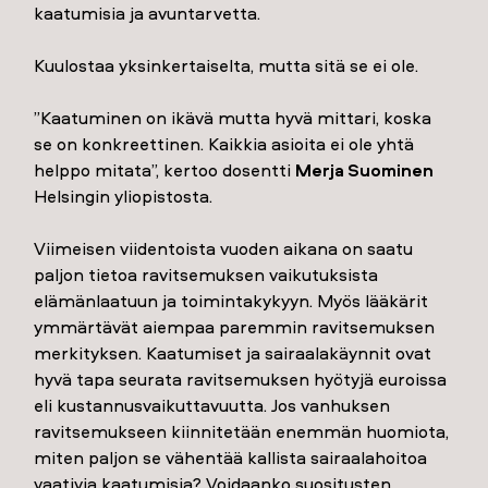
kaatumisia ja avuntarvetta.
Kuulostaa yksinkertaiselta, mutta sitä se ei ole.
”Kaatuminen on ikävä mutta hyvä mittari, koska
se on konkreettinen. Kaikkia asioita ei ole yhtä
helppo mitata”, kertoo dosentti
Merja Suominen
Helsingin yliopistosta.
Viimeisen viidentoista vuoden aikana on saatu
paljon tietoa ravitsemuksen vaikutuksista
elämänlaatuun ja toimintakykyyn. Myös lääkärit
ymmärtävät aiempaa paremmin ravitsemuksen
merkityksen. Kaatumiset ja sairaalakäynnit ovat
hyvä tapa seurata ravitsemuksen hyötyjä euroissa
eli kustannusvaikuttavuutta. Jos vanhuksen
ravitsemukseen kiinnitetään enemmän huomiota,
miten paljon se vähentää kallista sairaalahoitoa
vaativia kaatumisia? Voidaanko suositusten