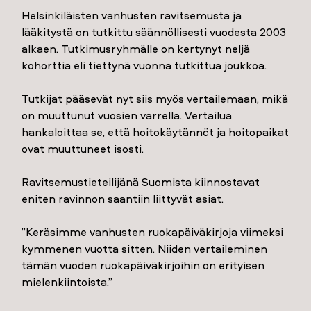
Helsinkiläisten vanhusten ravitsemusta ja
lääkitystä on tutkittu säännöllisesti vuodesta 2003
alkaen. Tutkimusryhmälle on kertynyt neljä
kohorttia eli tiettynä vuonna tutkittua joukkoa.
Tutkijat pääsevät nyt siis myös vertailemaan, mikä
on muuttunut vuosien varrella. Vertailua
hankaloittaa se, että hoitokäytännöt ja hoitopaikat
ovat muuttuneet isosti.
Ravitsemustieteilijänä Suomista kiinnostavat
eniten ravinnon saantiin liittyvät asiat.
”Keräsimme vanhusten ruokapäiväkirjoja viimeksi
kymmenen vuotta sitten. Niiden vertaileminen
tämän vuoden ruokapäiväkirjoihin on erityisen
mielenkiintoista.”