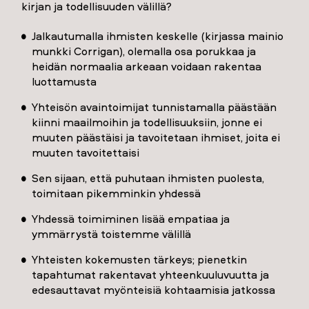
kirjan ja todellisuuden välillä?
Jalkautumalla ihmisten keskelle (kirjassa mainio
munkki Corrigan), olemalla osa porukkaa ja
heidän normaalia arkeaan voidaan rakentaa
luottamusta
Yhteisön avaintoimijat tunnistamalla päästään
kiinni maailmoihin ja todellisuuksiin, jonne ei
muuten päästäisi ja tavoitetaan ihmiset, joita ei
muuten tavoitettaisi
Sen sijaan, että puhutaan ihmisten puolesta,
toimitaan pikemminkin yhdessä
Yhdessä toimiminen lisää empatiaa ja
ymmärrystä toistemme välillä
Yhteisten kokemusten tärkeys; pienetkin
tapahtumat rakentavat yhteenkuuluvuutta ja
edesauttavat myönteisiä kohtaamisia jatkossa