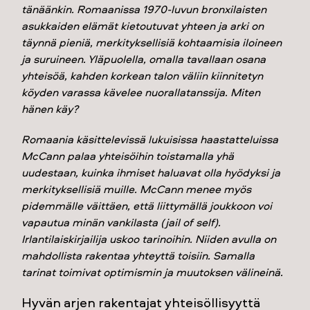
tänäänkin. Romaanissa 1970-luvun bronxilaisten
asukkaiden elämät kietoutuvat yhteen ja arki on
täynnä pieniä, merkityksellisiä kohtaamisia iloineen
ja suruineen. Yläpuolella, omalla tavallaan osana
yhteisöä, kahden korkean talon väliin kiinnitetyn
köyden varassa kävelee nuorallatanssija. Miten
hänen käy?
Romaania käsittelevissä lukuisissa haastatteluissa
McCann palaa yhteisöihin toistamalla yhä
uudestaan, kuinka ihmiset haluavat olla hyödyksi ja
merkityksellisiä muille. McCann menee myös
pidemmälle väittäen, että liittymällä joukkoon voi
vapautua minän vankilasta (jail of self).
Irlantilaiskirjailija uskoo tarinoihin. Niiden avulla on
mahdollista rakentaa yhteyttä toisiin. Samalla
tarinat toimivat optimismin ja muutoksen välineinä.
Hyvän arjen rakentajat yhteisöllisyyttä