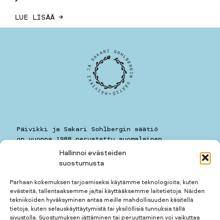
LUE LISÄÄ →
Päivikki ja Sakari Sohlbergin säätiö
on vuonna 1988 perustettu suomalainen
yleishyödyllinen säätiö.
Hallinnoi evästeiden
suostumusta
Päivikki ja Sakari Sohlbergin säätiö
Kauppiaankatu 11 A 7
Parhaan kokemuksen tarjoamiseksi käytämme teknologioita, kuten
00160
HELSINKI
evästeitä, tallentaaksemme ja/tai käyttääksemme laitetietoja. Näiden
puhelin: 050 5781259
tekniikoiden hyväksyminen antaa meille mahdollisuuden käsitellä
kotimuseon puhelin: 050 3677123
tietoja, kuten selauskäyttäytymistä tai yksilöllisiä tunnuksia tällä
sivustolla. Suostumuksen jättäminen tai peruuttaminen voi vaikuttaa