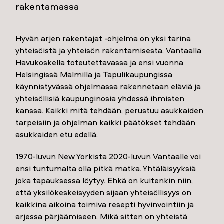
rakentamassa
Hyvän arjen rakentajat -ohjelma on yksi tarina
yhteisöistä ja yhteisön rakentamisesta. Vantaalla
Havukoskella toteutettavassa ja ensi vuonna
Helsingissä Malmilla ja Tapulikaupungissa
käynnistyvässä ohjelmassa rakennetaan eläviä ja
yhteisöllisiä kaupunginosia yhdessä ihmisten
kanssa. Kaikki mitä tehdään, perustuu asukkaiden
tarpeisiin ja ohjelman kaikki päätökset tehdään
asukkaiden etu edellä.
1970-luvun New Yorkista 2020-luvun Vantaalle voi
ensi tuntumalta olla pitkä matka. Yhtäläisyyksiä
joka tapauksessa löytyy. Ehkä on kuitenkin niin,
että yksilökeskeisyyden sijaan yhteisöllisyys on
kaikkina aikoina toimiva resepti hyvinvointiin ja
arjessa pärjäämiseen. Mikä sitten on yhteistä