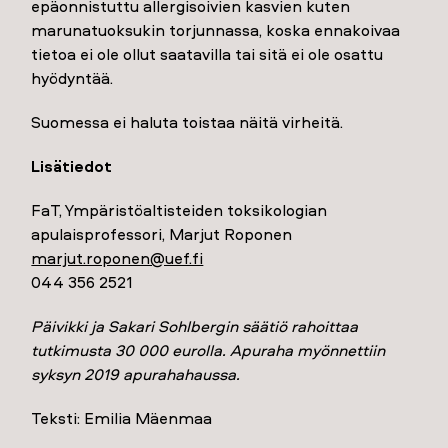
epäonnistuttu allergisoivien kasvien kuten
marunatuoksukin torjunnassa, koska ennakoivaa
tietoa ei ole ollut saatavilla tai sitä ei ole osattu
hyödyntää.
Suomessa ei haluta toistaa näitä virheitä.
Lisätiedot
FaT, Ympäristöaltisteiden toksikologian
apulaisprofessori, Marjut Roponen
marjut.roponen@uef.fi
044 356 2521
Päivikki ja Sakari Sohlbergin säätiö rahoittaa
tutkimusta 30 000 eurolla. Apuraha myönnettiin
syksyn 2019 apurahahaussa.
Teksti: Emilia Mäenmaa