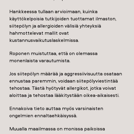
Hankkeessa tullaan arvioimaan, kuinka
käyttökelpoisia tutkijoiden tuottamat ilmaston,
siitepölyn ja allergioiden välisiä yhteyksiä
hahmottelevat mallit ovat
kustannusvaikutuslaskelmissa.
Roponen muistuttaa, että on olemassa
monenlaista varautumista.
Jos siitepölyn määrää ja aggressiivisuutta osataan
ennustaa paremmin, voidaan siitepölyviestintää
tehostaa. Tästä hyötyvät allergikot, jotka voivat
aloittaa ja tehostaa lääkitystään oikea-aikaisesti.
Ennakoiva tieto auttaa myös varsinaisten
ongelmien ennaltaehkäisyssä.
Muualla maailmassa on monissa paikoissa