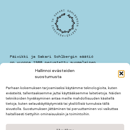
Päivikki ja Sakari Sohlbergin säätiö
on vuonna 1988 perustettu suomalainen
yleishyödyllinen säätiö.
Hallinnoi evästeiden
suostumusta
Päivikki ja Sakari Sohlbergin säätiö
Kauppiaankatu 11 A 7
Parhaan kokemuksen tarjoamiseksi käytämme teknologioita, kuten
00160
HELSINKI
evästeitä, tallentaaksemme ja/tai käyttääksemme laitetietoja. Näiden
puhelin: 050 5781259
tekniikoiden hyväksyminen antaa meille mahdollisuuden käsitellä
kotimuseon puhelin: 050 3677123
tietoja, kuten selauskäyttäytymistä tai yksilöllisiä tunnuksia tällä
sivustolla. Suostumuksen jättäminen tai peruuttaminen voi vaikuttaa
haitallisesti tiettyihin ominaisuuksiin ja toimintoihin.
Apurahan hakijalle