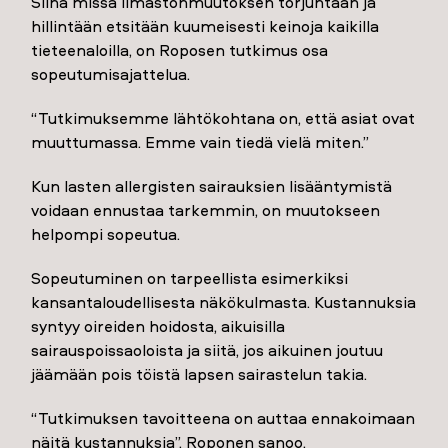
Siinä missä ilmastonmuutoksen torjuntaan ja
hillintään etsitään kuumeisesti keinoja kaikilla
tieteenaloilla, on Roposen tutkimus osa
sopeutumisajattelua.
“Tutkimuksemme lähtökohtana on, että asiat ovat
muuttumassa. Emme vain tiedä vielä miten.”
Kun lasten allergisten sairauksien lisääntymistä
voidaan ennustaa tarkemmin, on muutokseen
helpompi sopeutua.
Sopeutuminen on tarpeellista esimerkiksi
kansantaloudellisesta näkökulmasta. Kustannuksia
syntyy oireiden hoidosta, aikuisilla
sairauspoissaoloista ja siitä, jos aikuinen joutuu
jäämään pois töistä lapsen sairastelun takia.
“Tutkimuksen tavoitteena on auttaa ennakoimaan
näitä kustannuksia”, Roponen sanoo.