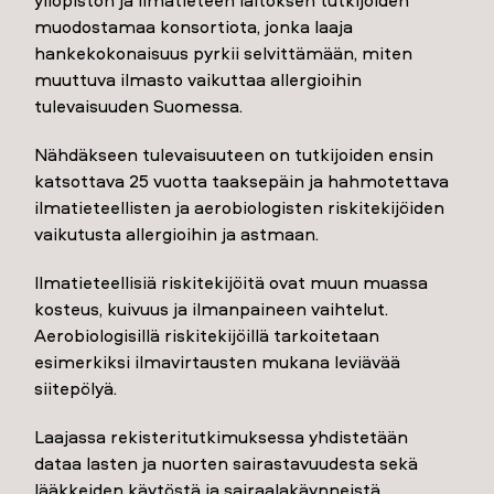
yliopiston ja Ilmatieteen laitoksen tutkijoiden
muodostamaa konsortiota, jonka laaja
hankekokonaisuus pyrkii selvittämään, miten
muuttuva ilmasto vaikuttaa allergioihin
tulevaisuuden Suomessa.
Nähdäkseen tulevaisuuteen on tutkijoiden ensin
katsottava 25 vuotta taaksepäin ja hahmotettava
ilmatieteellisten ja aerobiologisten riskitekijöiden
vaikutusta allergioihin ja astmaan.
Ilmatieteellisiä riskitekijöitä ovat muun muassa
kosteus, kuivuus ja ilmanpaineen vaihtelut.
Aerobiologisillä riskitekijöillä tarkoitetaan
esimerkiksi ilmavirtausten mukana leviävää
siitepölyä.
Laajassa rekisteritutkimuksessa yhdistetään
dataa lasten ja nuorten sairastavuudesta sekä
lääkkeiden käytöstä ja sairaalakäynneistä