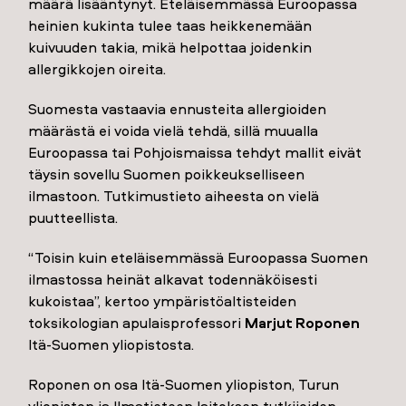
määrä lisääntynyt. Eteläisemmässä Euroopassa
heinien kukinta tulee taas heikkenemään
kuivuuden takia, mikä helpottaa joidenkin
allergikkojen oireita.
Suomesta vastaavia ennusteita allergioiden
määrästä ei voida vielä tehdä, sillä muualla
Euroopassa tai Pohjoismaissa tehdyt mallit eivät
täysin sovellu Suomen poikkeukselliseen
ilmastoon. Tutkimustieto aiheesta on vielä
puutteellista.
“Toisin kuin eteläisemmässä Euroopassa Suomen
ilmastossa heinät alkavat todennäköisesti
kukoistaa”, kertoo ympäristöaltisteiden
toksikologian apulaisprofessori
Marjut Roponen
Itä-Suomen yliopistosta.
Roponen on osa Itä-Suomen yliopiston, Turun