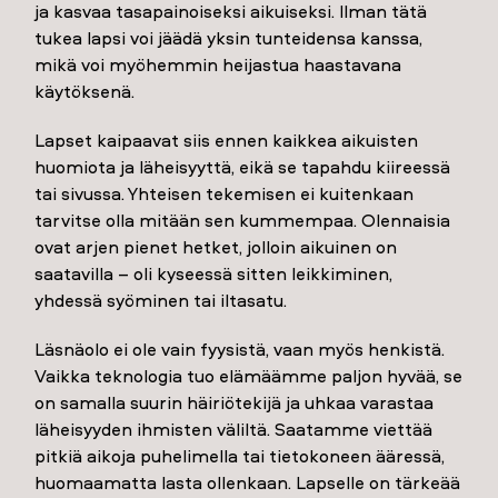
ja kasvaa tasapainoiseksi aikuiseksi. Ilman tätä
tukea lapsi voi jäädä yksin tunteidensa kanssa,
mikä voi myöhemmin heijastua haastavana
käytöksenä.
Lapset kaipaavat siis ennen kaikkea aikuisten
huomiota ja läheisyyttä, eikä se tapahdu kiireessä
tai sivussa. Yhteisen tekemisen ei kuitenkaan
tarvitse olla mitään sen kummempaa. Olennaisia
ovat arjen pienet hetket, jolloin aikuinen on
saatavilla – oli kyseessä sitten leikkiminen,
yhdessä syöminen tai iltasatu.
Läsnäolo ei ole vain fyysistä, vaan myös henkistä.
Vaikka teknologia tuo elämäämme paljon hyvää, se
on samalla suurin häiriötekijä ja uhkaa varastaa
läheisyyden ihmisten väliltä. Saatamme viettää
pitkiä aikoja puhelimella tai tietokoneen ääressä,
huomaamatta lasta ollenkaan. Lapselle on tärkeää