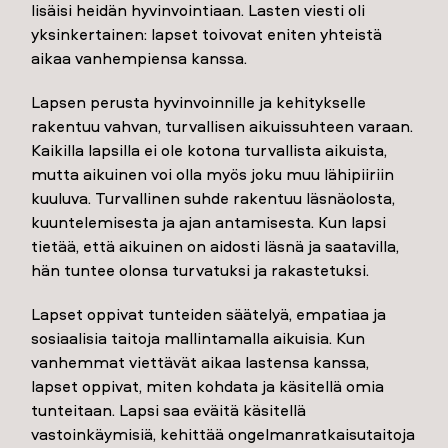
lisäisi heidän hyvinvointiaan. Lasten viesti oli
yksinkertainen: lapset toivovat eniten yhteistä
aikaa vanhempiensa kanssa.
Lapsen perusta hyvinvoinnille ja kehitykselle
rakentuu vahvan, turvallisen aikuissuhteen varaan.
Kaikilla lapsilla ei ole kotona turvallista aikuista,
mutta aikuinen voi olla myös joku muu lähipiiriin
kuuluva. Turvallinen suhde rakentuu läsnäolosta,
kuuntelemisesta ja ajan antamisesta. Kun lapsi
tietää, että aikuinen on aidosti läsnä ja saatavilla,
hän tuntee olonsa turvatuksi ja rakastetuksi.
Lapset oppivat tunteiden säätelyä, empatiaa ja
sosiaalisia taitoja mallintamalla aikuisia. Kun
vanhemmat viettävät aikaa lastensa kanssa,
lapset oppivat, miten kohdata ja käsitellä omia
tunteitaan. Lapsi saa eväitä käsitellä
vastoinkäymisiä, kehittää ongelmanratkaisutaitoja