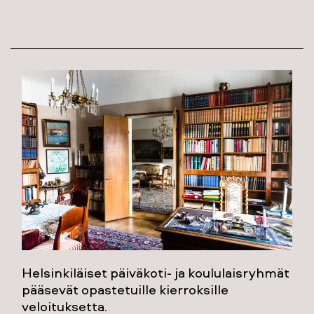
Helsinkiläiset päiväkoti- ja koululaisryhmät
pääsevät opastetuille kierroksille
veloituksetta.