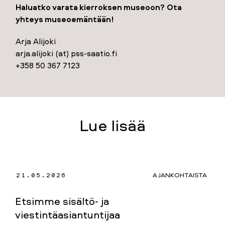
Haluatko varata kierroksen museoon?
Ota
yhteys museoemäntään!
Arja Alijoki
arja.alijoki (at) pss-saatio.fi
+358 50 367 7123
Lue lisää
21.05.2026
AJANKOHTAISTA
Etsimme sisältö- ja
viestintäasiantuntijaa