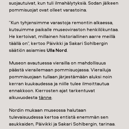
suojautuivat, kun tuli ilmahälytyksiä. Sodan jälkeen
pommisuojat ovat olleet varastoina.
”Kun tyhjensimme varastoja remontin alkaessa,
kutsuimme paikalle museoviraston henkilökuntaa.
He kertoivat, millainen historiallinen aarre meillä
täällä on”, kertoo Päivikki ja Sakari Sohlbergin
säätiön asiamies
Ulla Nord
.
Museon avautuessa vierailla on mahdollisuus
päästä vierailemaan pommisuojassa. Vierailuja
pommisuojaan tullaan järjestämään aluksi noin
kerran kuukaudessa ja niille tulee ilmoittautua
ennakkoon. Kierrosten ajat tarkentuvat
alkuvuodesta
tänne
.
Nordin mukaan museossa halutaan
tulevaisuudessa kertoa entistä enemmän sen
asukkaiden, Päivikki ja Sakari Sohlbergin, tarinaa.