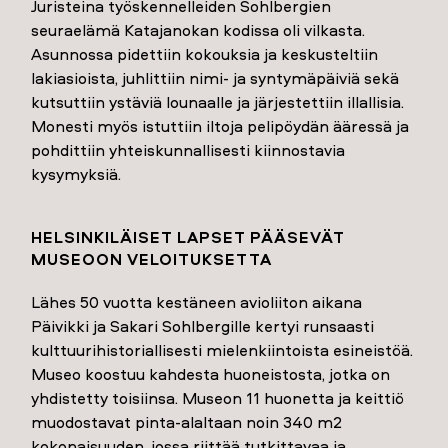
Juristeina työskennelleiden Sohlbergien
seuraelämä Katajanokan kodissa oli vilkasta.
Asunnossa pidettiin kokouksia ja keskusteltiin
lakiasioista, juhlittiin nimi- ja syntymäpäiviä sekä
kutsuttiin ystäviä lounaalle ja järjestettiin illallisia.
Monesti myös istuttiin iltoja pelipöydän ääressä ja
pohdittiin yhteiskunnallisesti kiinnostavia
kysymyksiä.
HELSINKILÄISET LAPSET PÄÄSEVÄT
MUSEOON VELOITUKSETTA
Lähes 50 vuotta kestäneen avioliiton aikana
Päivikki ja Sakari Sohlbergille kertyi runsaasti
kulttuurihistoriallisesti mielenkiintoista esineistöä.
Museo koostuu kahdesta huoneistosta, jotka on
yhdistetty toisiinsa. Museon 11 huonetta ja keittiö
muodostavat pinta-alaltaan noin 340 m2
kokonaisuuden, jossa riittää tutkittavaa ja