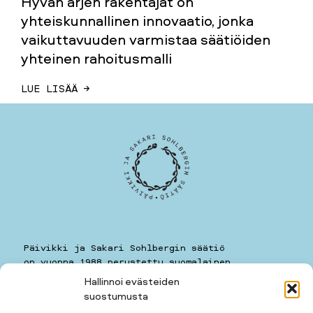
Hyvän arjen rakentajat on
yhteiskunnallinen innovaatio, jonka
vaikuttavuuden varmistaa säätiöiden
yhteinen rahoitusmalli
LUE LISÄÄ →
Päivikki ja Sakari Sohlbergin säätiö
on vuonna 1988 perustettu suomalainen
yleishyödyllinen säätiö.
Hallinnoi evästeiden
suostumusta
Päivikki ja Sakari Sohlbergin säätiö