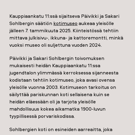
Kauppiaankatu 11:ssä sijaitseva Päivikki ja Sakari
Sohlbergin säätiön
kotimuseo
aukeaa yleisölle
jälleen 7. tammikuuta 2025. Kiinteistössä tehtiin
mittava julkisivu-, ikkuna- ja kattoremontti, minkä
vuoksi museo oli suljettuna vuoden 2024.
Päivikki ja Sakari Sohlbergin toivomuksen
mukaisesti heidän Kauppiaankatu 11:ssa
jugendtalon ylimmässä kerroksessa sijanneesta
kodistaan tehtiin kotimuseo, joka avasi ovensa
yleisölle vuonna 2003. Kotimuseon tarkoitus on
säilyttää pariskunnan koti sellaisena kuin se
heidän eläessään oli ja tarjota yleisölle
mahdollisuus kokea aikamatka 1900-luvun
tyypillisessä porvariskodissa.
Sohlbergien koti on esineiden aarreaitta, joka