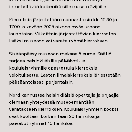
ihmeteltävää kaikenikäisille museokävijöille.
Kierroksia järjestetään maanantaisin klo 15.30 ja
17.00 ja kevään 2025 aikana myös useana
lauantaina. Viikoittain järjestettävien kierrosten
lisäksi museoon voi varata ryhmäkierroksen.
Sisäänpääsy museoon maksaa 5 euroa. Säätiö
tarjoaa helsinkiläisille päiväkoti- ja
koululaisryhmille opastettuja kierroksia
veloituksetta. Lasten ilmaiskierroksia järjestetään
pääsääntöisesti perjantaisin.
Nord kannustaa helsinkiläisiä opettajia ja ohjaajia
olemaan yhteydessä museoemäntään
varatakseen kierroksen. Koululaisryhmien kooksi
ovat kooltaan korkeintaan 20 henkilöä ja
päiväkotiryhmät 15 henkilöä.