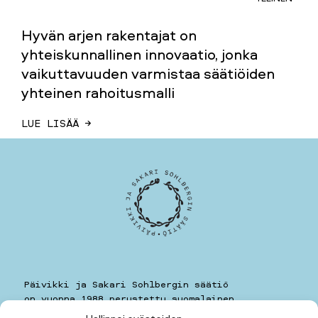
Hyvän arjen rakentajat on
yhteiskunnallinen innovaatio, jonka
vaikuttavuuden varmistaa säätiöiden
yhteinen rahoitusmalli
LUE LISÄÄ →
Päivikki ja Sakari Sohlbergin säätiö
on vuonna 1988 perustettu suomalainen
yleishyödyllinen säätiö.