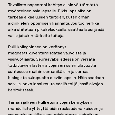
Tavallista nopeampi kehitys ei ole välttämättä
myönteinen asia lapselle. Pikkulapsiaika on
tärkeää aikaa uusien taitojen, kuten oman
äidinkielen, oppimisen kannalta. Jos tuo herkkä
aika ohitetaan pikakelauksella, saattaa lapsi jäädä
vaille joitakin tärkeitä taitoja.
Pulli kollegoineen on kerännyt
magneettikuvantamisdataa vauvoista ja
viisivuotiaista. Seuraavaksi edessä on verrata
tutkittavien lasten aivojen eri osien tilavuutta
suhteessa muihin samanikäisiin ja samaa
biologista sukupuolta oleviin lapsiin. Näin saadaan
selville, onko lapsi muita edellä tai jäljessä aivojen
kehityksessä.
Tämän jälkeen Pulli etsii aivojen kehityksen
mahdollista yhteyttä äidin raskaudenaikaiseen ja
synnytyksen jälkeiseen mielenterveysoireiluun