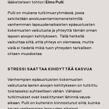
lääketieteen tohtori
Elmo Pulli
.
Pulli on mukana tutkimusryhmässä, jossa
selvitetään aivokuvantamismenetelmillä
vanhemman lapsuudenaikaisten epäsuotuisten
kokemusten vaikutusta ja yhteyttä tämän oman
lapsen aivojen kehitykseen. Tällä hetkellä
vaikuttaa siltä, että yhteys on olemassa, mutta
vielä ei tiedetä mikä tuon yhteyden tarkalleen
ottaen muodostaa.
STRESSI SAATTAA KIIHDYTTÄÄ KASVUA
Vanhempien epäsuotuisten kokemusten
vaikutusta lasten aivojen kehitykseen on tutkittu
toistaiseksi suhteellisen vähän. Vähäiset
tutkimukset ovat keskittyneet lähinnä vauva-
aikaan. Pulli on kuitenkin kiinnostunut siitä, kuinka
kauan vanhempien lapsuuden aikaiset