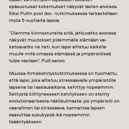
epäsuotuisat kokemukset näkyvät lasten aivoissa.
Siksi Pullin post doc -tutkimuksessa tarkastellaan
myös 5-vuotiaita lapsia.
”Olemme kiinnostuneita siitä, jatkuvatko aivoissa
näkyvät muutokset pidemmälle elämään vai
katoavatko ne heti, kun lapsi altistuu kaikelle
muulle mitä omassa elämässä ja ympäristössä
tulee vastaan”, Pulli sanoo.
Muussa ihmiskehitystutkimuksessa on huomattu,
että lapsi, joka altistuu stressaavalle ympäristölle
lapsena tai raskausaikana, kehittyy nopeammin.
Selitystä kiihtyneeseen kehitykseen on etsitty
evolutionaarisesta näkökulmasta: jos ympäristö on
vaarallinen tai stressaava, kannattaa lapsen
saavuttaa sukukypsä ikä nopeammin
lisääntyäkseen.