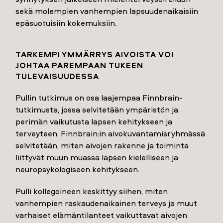
sekä molempien vanhempien lapsuudenaikaisiin
epäsuotuisiin kokemuksiin.
TARKEMPI YMMÄRRYS AIVOISTA VOI
JOHTAA PAREMPAAN TUKEEN
TULEVAISUUDESSA
Pullin tutkimus on osa laajempaa Finnbrain-
tutkimusta, jossa selvitetään ympäristön ja
perimän vaikutusta lapsen kehitykseen ja
terveyteen. Finnbrain:in aivokuvantamisryhmässä
selvitetään, miten aivojen rakenne ja toiminta
liittyvät muun muassa lapsen kielelliseen ja
neuropsykologiseen kehitykseen.
Pulli kollegoineen keskittyy siihen, miten
vanhempien raskaudenaikainen terveys ja muut
varhaiset elämäntilanteet vaikuttavat aivojen