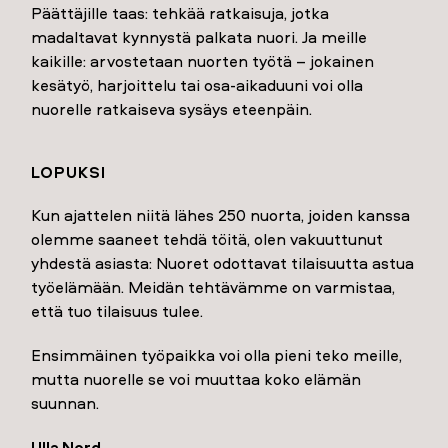
Päättäjille taas: tehkää ratkaisuja, jotka
madaltavat kynnystä palkata nuori. Ja meille
kaikille: arvostetaan nuorten työtä – jokainen
kesätyö, harjoittelu tai osa-aikaduuni voi olla
nuorelle ratkaiseva sysäys eteenpäin.
LOPUKSI
Kun ajattelen niitä lähes 250 nuorta, joiden kanssa
olemme saaneet tehdä töitä, olen vakuuttunut
yhdestä asiasta: Nuoret odottavat tilaisuutta astua
työelämään. Meidän tehtävämme on varmistaa,
että tuo tilaisuus tulee.
Ensimmäinen työpaikka voi olla pieni teko meille,
mutta nuorelle se voi muuttaa koko elämän
suunnan.
Ulla Nord