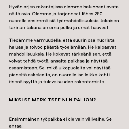
Hyvän arjen rakentajissa olemme halunneet avata
näitä ovia. Olemme jo tarjonneet lähes 250
nuorelle ensimmäisiä työmahdollisuuksia. Jokaisen
tarinan takana on oma polku ja omat haaveet.
Tiedämme varmuudella, että suurin osa nuorista
haluaa ja toivoo päästä työelämään. He kaipaavat
mahdollisuuksia. He kokevat tärkeänä sen, että
voivat tehdä työtä, ansaita palkkaa ja näyttää
osaamistaan. Se, mikä ulkopuolelta voi näyttää
pieneltä askeleelta, on nuorelle iso loikka kohti
itsenäisyyttä ja tulevaisuuden rakentamista.
MIKSI SE MERKITSEE NIIN PALJON?
Ensimmäinen työpaikka ei ole vain välivaihe. Se
antaa: