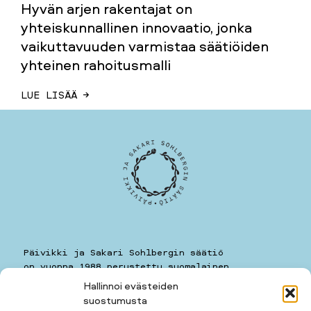
Hyvän arjen rakentajat on
yhteiskunnallinen innovaatio, jonka
vaikuttavuuden varmistaa säätiöiden
yhteinen rahoitusmalli
LUE LISÄÄ →
Päivikki ja Sakari Sohlbergin säätiö
on vuonna 1988 perustettu suomalainen
yleishyödyllinen säätiö.
Hallinnoi evästeiden
suostumusta