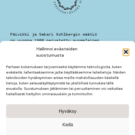
Päivikki ja Sakari Sohlbergin säätiö
on vuonna 1988 perustettu suomalainen
yleishyödyllinen säätiö.
Hallinnoi evästeiden
suostumusta
Päivikki ja Sakari Sohlbergin säätiö
Kauppiaankatu 11 A 7
Parhaan kokemuksen tarjoamiseksi käytämme teknologioita, kuten
00160
HELSINKI
evästeitä, tallentaaksemme ja/tai käyttääksemme laitetietoja. Näiden
puhelin: 050 5781259
tekniikoiden hyväksyminen antaa meille mahdollisuuden käsitellä
kotimuseon puhelin: 050 3677123
tietoja, kuten selauskäyttäytymistä tai yksilöllisiä tunnuksia tällä
sivustolla. Suostumuksen jättäminen tai peruuttaminen voi vaikuttaa
haitallisesti tiettyihin ominaisuuksiin ja toimintoihin.
Apurahan hakijalle
Hyväksy
Apurahan saajalle
Kotimuseo
Tietosuojaseloste
Kiellä