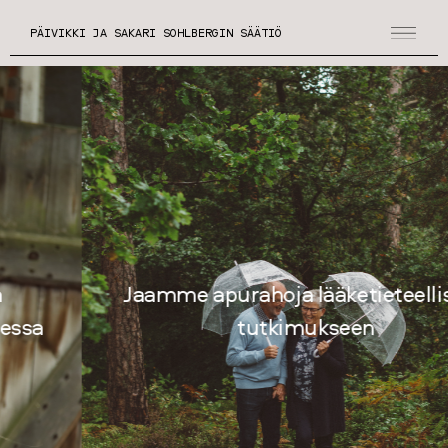
PÄIVIKKI JA SAKARI SOHLBERGIN SÄÄTIÖ
Jaamme apurahoja lääketieteelliseen
tutkimukseen