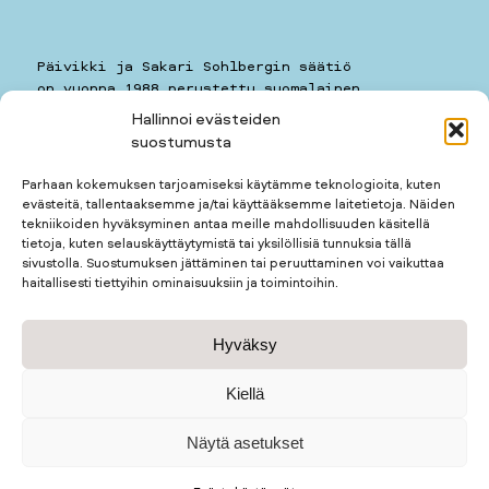
Päivikki ja Sakari Sohlbergin säätiö
on vuonna 1988 perustettu suomalainen
yleishyödyllinen säätiö.
Hallinnoi evästeiden
suostumusta
Päivikki ja Sakari Sohlbergin säätiö
Kauppiaankatu 11 A 7
Parhaan kokemuksen tarjoamiseksi käytämme teknologioita, kuten
00160
HELSINKI
evästeitä, tallentaaksemme ja/tai käyttääksemme laitetietoja. Näiden
puhelin: 050 5781259
tekniikoiden hyväksyminen antaa meille mahdollisuuden käsitellä
kotimuseon puhelin: 050 3677123
tietoja, kuten selauskäyttäytymistä tai yksilöllisiä tunnuksia tällä
sivustolla. Suostumuksen jättäminen tai peruuttaminen voi vaikuttaa
haitallisesti tiettyihin ominaisuuksiin ja toimintoihin.
Apurahan hakijalle
Hyväksy
Apurahan saajalle
Kotimuseo
Tietosuojaseloste
Kiellä
Näytä asetukset
© Päivikki ja Sakari Sohlbergin säätiö 2026