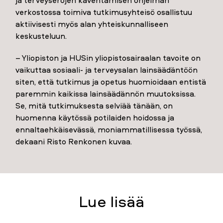
ja terveyserojen kaventamisen ohjelman
verkostossa toimiva tutkimusyhteisö osallistuu
aktiivisesti myös alan yhteiskunnalliseen
keskusteluun.
– Yliopiston ja HUSin yliopistosairaalan tavoite on
vaikuttaa sosiaali- ja terveysalan lainsäädäntöön
siten, että tutkimus ja opetus huomioidaan entistä
paremmin kaikissa lainsäädännön muutoksissa.
Se, mitä tutkimuksesta selviää tänään, on
huomenna käytössä potilaiden hoidossa ja
ennaltaehkäisevässä, moniammatillisessa työssä,
dekaani Risto Renkonen kuvaa.
Lue lisää