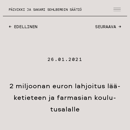
PÄIVIKKI JA SAKARI SOHLBERGIN SÄÄTIÖ
← EDELLINEN
SEURAAVA →
26.01.2021
2 mil­joo­nan eu­ron lah­joi­tus lää­
ke­tie­teen ja far­m­asian kou­lu­
tusa­lal­le