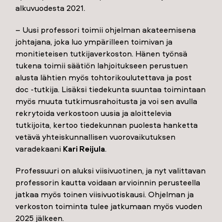
alkuvuodesta 2021.
– Uusi professori toimii ohjelman akateemisena
johtajana, joka luo ympärilleen toimivan ja
monitieteisen tutkijaverkoston. Hänen työnsä
tukena toimii säätiön lahjoitukseen perustuen
alusta lähtien myös tohtorikoulutettava ja post
doc -tutkija. Lisäksi tiedekunta suuntaa toimintaan
myös muuta tutkimusrahoitusta ja voi sen avulla
rekrytoida verkostoon uusia ja aloittelevia
tutkijoita, kertoo tiedekunnan puolesta hanketta
vetävä yhteiskunnallisen vuorovaikutuksen
varadekaani
Kari Reijula
.
Professuuri on aluksi viisivuotinen, ja nyt valittavan
professorin kautta voidaan arvioinnin perusteella
jatkaa myös toinen viisivuotiskausi. Ohjelman ja
verkoston toiminta tulee jatkumaan myös vuoden
2025 jälkeen.