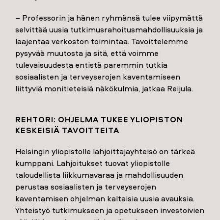
– Professorin ja hänen ryhmänsä tulee viipymättä
selvittää uusia tutkimusrahoitusmahdollisuuksia ja
laajentaa verkoston toimintaa. Tavoittelemme
pysyvää muutosta ja sitä, että voimme
tulevaisuudesta entistä paremmin tutkia
sosiaalisten ja terveyserojen kaventamiseen
liittyviä monitieteisiä näkökulmia, jatkaa Reijula.
REH­TO­RI: OH­JEL­MA TU­KEE YLI­OPIS­TON
KES­KEI­SIÄ TA­VOIT­TEI­TA
Helsingin yliopistolle lahjoittajayhteisö on tärkeä
kumppani. Lahjoitukset tuovat yliopistolle
taloudellista liikkumavaraa ja mahdollisuuden
perustaa sosiaalisten ja terveyserojen
kaventamisen ohjelman kaltaisia uusia avauksia.
Yhteistyö tutkimukseen ja opetukseen investoivien