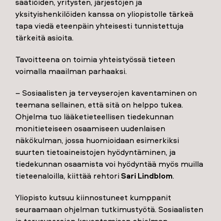
säätiöiden, yritysten, järjestöjen ja
yksityishenkilöiden kanssa on yliopistolle tärkeä
tapa viedä eteenpäin yhteisesti tunnistettuja
tärkeitä asioita.
Tavoitteena on toimia yhteistyössä tieteen
voimalla maailman parhaaksi.
– Sosiaalisten ja terveyserojen kaventaminen on
teemana sellainen, että sitä on helppo tukea.
Ohjelma tuo lääketieteellisen tiedekunnan
monitieteiseen osaamiseen uudenlaisen
näkökulman, jossa huomioidaan esimerkiksi
suurten tietoaineistojen hyödyntäminen, ja
tiedekunnan osaamista voi hyödyntää myös muilla
tieteenaloilla, kiittää rehtori
Sari Lindblom
.
Yliopisto kutsuu kiinnostuneet kumppanit
seuraamaan ohjelman tutkimustyötä. Sosiaalisten