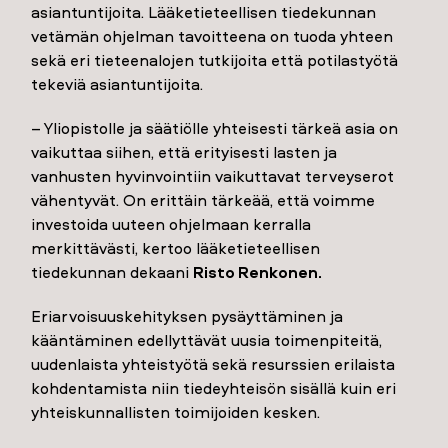
asiantuntijoita. Lääketieteellisen tiedekunnan
vetämän ohjelman tavoitteena on tuoda yhteen
sekä eri tieteenalojen tutkijoita että potilastyötä
tekeviä asiantuntijoita.
– Yliopistolle ja säätiölle yhteisesti tärkeä asia on
vaikuttaa siihen, että erityisesti lasten ja
vanhusten hyvinvointiin vaikuttavat terveyserot
vähentyvät. On erittäin tärkeää, että voimme
investoida uuteen ohjelmaan kerralla
merkittävästi, kertoo lääketieteellisen
tiedekunnan dekaani
Risto Renkonen.
Eriarvoisuuskehityksen pysäyttäminen ja
kääntäminen edellyttävät uusia toimenpiteitä,
uudenlaista yhteistyötä sekä resurssien erilaista
kohdentamista niin tiedeyhteisön sisällä kuin eri
yhteiskunnallisten toimijoiden kesken.