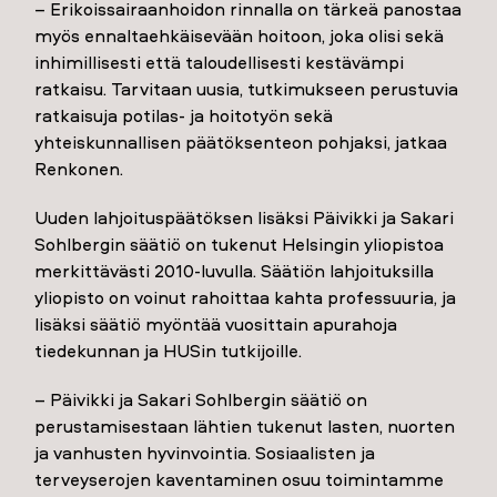
– Erikoissairaanhoidon rinnalla on tärkeä panostaa
myös ennaltaehkäisevään hoitoon, joka olisi sekä
inhimillisesti että taloudellisesti kestävämpi
ratkaisu. Tarvitaan uusia, tutkimukseen perustuvia
ratkaisuja potilas- ja hoitotyön sekä
yhteiskunnallisen päätöksenteon pohjaksi, jatkaa
Renkonen.
Uuden lahjoituspäätöksen lisäksi Päivikki ja Sakari
Sohlbergin säätiö on tukenut Helsingin yliopistoa
merkittävästi 2010-luvulla. Säätiön lahjoituksilla
yliopisto on voinut rahoittaa kahta professuuria, ja
lisäksi säätiö myöntää vuosittain apurahoja
tiedekunnan ja HUSin tutkijoille.
– Päivikki ja Sakari Sohlbergin säätiö on
perustamisestaan lähtien tukenut lasten, nuorten
ja vanhusten hyvinvointia. Sosiaalisten ja
terveyserojen kaventaminen osuu toimintamme