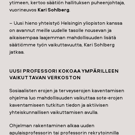
ytimeen, kertoo säätiön hallituksen puheenjohtaja,
vuorineuvos
Kari Sohlberg
.
– Uusi hieno yhteistyö Helsingin yliopiston kanssa
on avannut meille uudelle tasolle nousevan ja
aikaisempaa laajemman mahdollisuuden lisätä
säätiömme työn vaikuttavuutta, Kari Sohlberg
jatkaa.
UUSI PRO­FES­SO­RI KO­KO­AA YM­PÄ­RIL­LEEN
VAI­KUT­TA­VAN VER­KOS­TON
Sosiaalisten erojen ja terveyserojen kaventamisen
ohjelma luo mahdollisuuden vaikuttaa sote-erojen
kaventamiseen tutkitun tiedon ja aktiivisen
yhteiskunnallisen vaikuttamisen avulla.
Ohjelman rakentaminen alkaa uuden
apulaisprofessorin tai professorin rekrytoinnilla