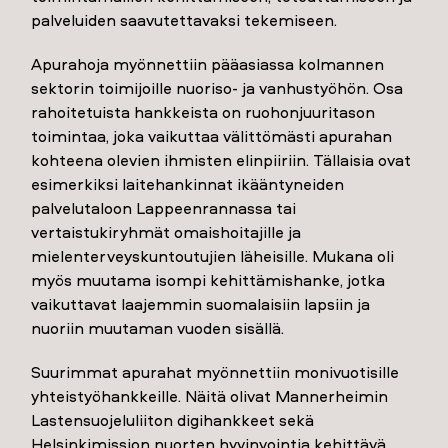
palveluiden saavutettavaksi tekemiseen.
Apurahoja myönnettiin pääasiassa kolmannen
sektorin toimijoille nuoriso- ja vanhustyöhön. Osa
rahoitetuista hankkeista on ruohonjuuritason
toimintaa, joka vaikuttaa välittömästi apurahan
kohteena olevien ihmisten elinpiiriin. Tällaisia ovat
esimerkiksi laitehankinnat ikääntyneiden
palvelutaloon Lappeenrannassa tai
vertaistukiryhmät omaishoitajille ja
mielenterveyskuntoutujien läheisille. Mukana oli
myös muutama isompi kehittämishanke, jotka
vaikuttavat laajemmin suomalaisiin lapsiin ja
nuoriin muutaman vuoden sisällä.
Suurimmat apurahat myönnettiin monivuotisille
yhteistyöhankkeille. Näitä olivat Mannerheimin
Lastensuojeluliiton digihankkeet sekä
Helsinkimission nuorten hyvinvointia kehittävä