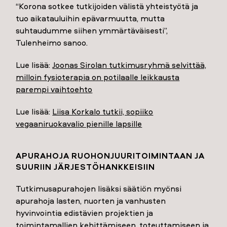
“Korona sotkee tutkijoiden välistä yhteistyötä ja
tuo aikatauluihin epävarmuutta, mutta
suhtaudumme siihen ymmärtäväisesti”,
Tulenheimo sanoo.
Lue lisää:
Joonas Sirolan tutkimusryhmä selvittää,
milloin fysioterapia on potilaalle leikkausta
parempi vaihtoehto
Lue lisää:
Liisa Korkalo tutkii, sopiiko
vegaaniruokavalio pienille lapsille
APURAHOJA RUOHONJUURITOIMINTAAN JA
SUURIIN JÄRJESTÖHANKKEISIIN
Tutkimusapurahojen lisäksi säätiön myönsi
apurahoja lasten, nuorten ja vanhusten
hyvinvointia edistävien projektien ja
toimintamallien kehittämiseen, toteuttamiseen ja