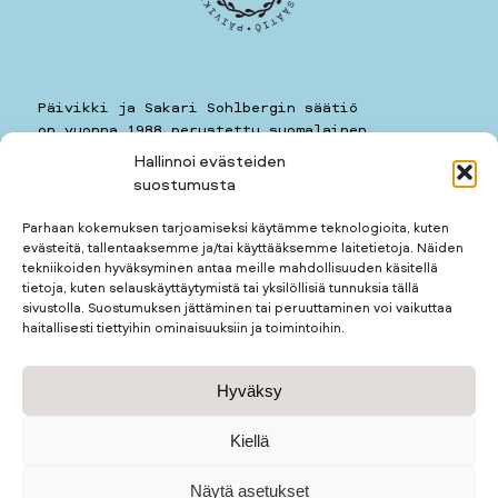
Päivikki ja Sakari Sohlbergin säätiö
on vuonna 1988 perustettu suomalainen
yleishyödyllinen säätiö.
Hallinnoi evästeiden
suostumusta
Päivikki ja Sakari Sohlbergin säätiö
Kauppiaankatu 11 A 7
Parhaan kokemuksen tarjoamiseksi käytämme teknologioita, kuten
00160
HELSINKI
evästeitä, tallentaaksemme ja/tai käyttääksemme laitetietoja. Näiden
puhelin: 050 5781259
tekniikoiden hyväksyminen antaa meille mahdollisuuden käsitellä
kotimuseon puhelin: 050 3677123
tietoja, kuten selauskäyttäytymistä tai yksilöllisiä tunnuksia tällä
sivustolla. Suostumuksen jättäminen tai peruuttaminen voi vaikuttaa
haitallisesti tiettyihin ominaisuuksiin ja toimintoihin.
Apurahan hakijalle
Hyväksy
Apurahan saajalle
Kotimuseo
Tietosuojaseloste
Kiellä
Näytä asetukset