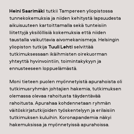
Heini Saarimäki
tutkii Tampereen yliopistossa
tunnekokemuksia ja niiden kehitystä lapsuudesta
aikuisuuteen kartoittamalla sekä tunteisiin
liitettyjä yksilöllisiä kokemuksia että niiden
taustalla vaikuttavia aivomekanismeja. Helsingin
yliopiston tutkija
Tuuli Lehti
selvittää
tutkimuksessaan ikäihmisten oirekuorman
yhteyttä hyvinvointiin, toimintakykyyn ja
ennusteeseen loppuelämästä.
Moni tieteen puolen myönnetyistä apurahoista oli
tutkimusryhmän johtajien hakemia, tutkimuksen
olemassa olevaa rahoitusta täydentävää
rahoitusta. Apurahaa kohdennetaan ryhmän
väitöskirjatutkijoiden työskentelyyn ja erilaisiin
tutkimuksen kuluihin. Koronapandemia näkyi
hakemuksissa ja myönnetyissä apurahoissa.