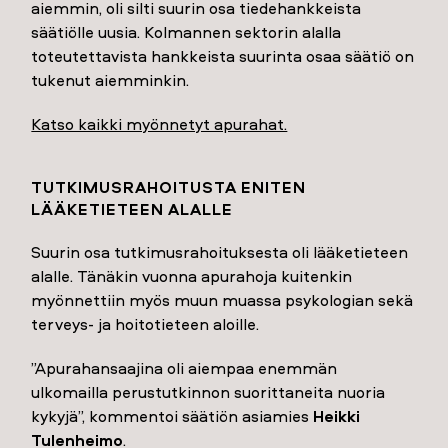
aiemmin, oli silti suurin osa tiedehankkeista
säätiölle uusia. Kolmannen sektorin alalla
toteutettavista hankkeista suurinta osaa säätiö on
tukenut aiemminkin.
Katso kaikki myönnetyt apurahat.
TUTKIMUSRAHOITUSTA ENITEN
LÄÄKETIETEEN ALALLE
Suurin osa tutkimusrahoituksesta oli lääketieteen
alalle. Tänäkin vuonna apurahoja kuitenkin
myönnettiin myös muun muassa psykologian sekä
terveys- ja hoitotieteen aloille.
”Apurahansaajina oli aiempaa enemmän
ulkomailla perustutkinnon suorittaneita nuoria
kykyjä”, kommentoi säätiön asiamies
Heikki
Tulenheimo
.