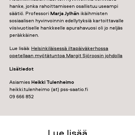
hanke, jonka rahoittamiseen osallistuu useampi
säätiö. Professori
Marja Jylhän
ikäihmisten
sosiaalisen hyvinvoinnin edellytyksiä kartoittavalle
viisivuotiselle hankkeelle apurahavuosi oli jo neljäs
peräkkäinen.
Lue lisää:
Helsinkiläisessä iltapäiväkerhossa
opetellaan myötätuntoa Margit Sjöroosin johdolla
Lisätiedot
Asiamies
Heikki Tulenheimo
heikki.tulenheimo (at) pss-saatio.fi
09 666 852
Lue lisää