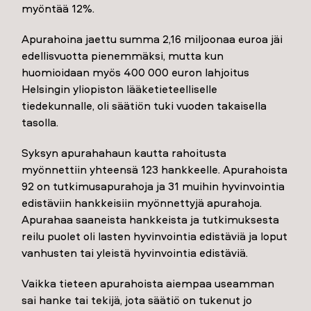
myöntää 12%.
Apurahoina jaettu summa 2,16 miljoonaa euroa jäi
edellisvuotta pienemmäksi, mutta kun
huomioidaan myös 400 000 euron lahjoitus
Helsingin yliopiston lääketieteelliselle
tiedekunnalle, oli säätiön tuki vuoden takaisella
tasolla.
Syksyn apurahahaun kautta rahoitusta
myönnettiin yhteensä 123 hankkeelle. Apurahoista
92 on tutkimusapurahoja ja 31 muihin hyvinvointia
edistäviin hankkeisiin myönnettyjä apurahoja.
Apurahaa saaneista hankkeista ja tutkimuksesta
reilu puolet oli lasten hyvinvointia edistäviä ja loput
vanhusten tai yleistä hyvinvointia edistäviä.
Vaikka tieteen apurahoista aiempaa useamman
sai hanke tai tekijä, jota säätiö on tukenut jo