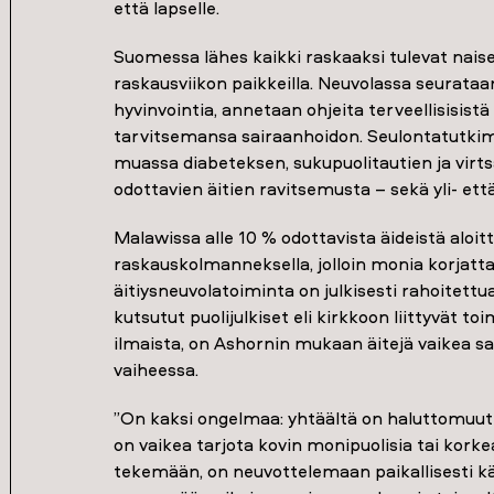
että lapselle.
Suomessa lähes kaikki raskaaksi tulevat nais
raskausviikon paikkeilla. Neuvolassa seurataan 
hyvinvointia, annetaan ohjeita terveellisisis
tarvitsemansa sairaanhoidon. Seulontatutkim
muassa diabeteksen, sukupuolitautien ja virtsa
odottavien äitien ravitsemusta – sekä yli- ett
Malawissa alle 10 % odottavista äideistä aloi
raskauskolmanneksella, jolloin monia korjatta
äitiysneuvolatoiminta on julkisesti rahoitettu
kutsutut puolijulkiset eli kirkkoon liittyvät toi
ilmaista, on Ashornin mukaan äitejä vaikea s
vaiheessa.
”On kaksi ongelmaa: yhtäältä on haluttomuut
on vaikea tarjota kovin monipuolisia tai kork
tekemään, on neuvottelemaan paikallisesti käy