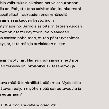
isia vaikutuksia aikaisen neuvolaseurannan
lla on. Pohjatietona selvitetään, kuinka moni
suositellusti raskauden ensimmäisellä
äinen raskauden kesto, äidin
yntymäpaino. Samoja asioita mitataan vuoden
imet on otettu käyttöön. Näin saadaan
sa osassa pohditaan, miten päätetyt toimet
ysjärjestelmää ja arvioidaan niiden
siin hyötyihin. Hänen mukaansa aihetta on
ten terveys on ihmisoikeus-, tasa-arvo- ja
va määrä inhimillistä pääomaa. Myös niillä
omattavan paljon myöhempää sairastuvuutta ja
in estämään.”
0 000 euron apuraha vuoden 2023