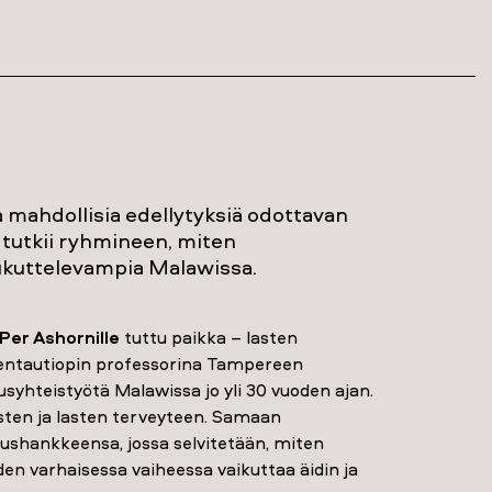
 mahdollisia edellytyksiä odottavan
n tutkii ryhmineen, miten
oukuttelevampia Malawissa.
Per Ashornille
tuttu paikka – lasten
stentautiopin professorina Tampereen
syhteistyötä Malawissa jo yli 30 vuoden ajan.
sten ja lasten terveyteen. Samaan
ushankkeensa, jossa selvitetään, miten
en varhaisessa vaiheessa vaikuttaa äidin ja