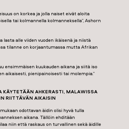
isuus on korkea ja jolla naiset eivät aloita
isella tai kolmannella kolmanneksella”, Ashorn
lasta alle viiden vuoden ikäisenä ja niistä
assa tilanne on korjaantumassa mutta Afrikan
htuu ensimmäisen kuukauden aikana ja siitä iso
en aikaisesti, pienipainoisesti tai molempia.”
A KÄYTETÄÄN AHKERASTI, MALAWISSA
IN RIITTÄVÄN AIKAISIN
ukaan odottavan äidin olisi hyvä tulla
anneksen aikana. Tällöin ehditään
a niin että raskaus on turvallinen sekä äidille