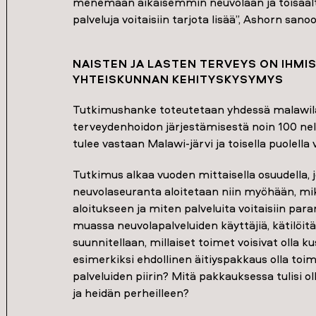
menemään aikaisemmin neuvolaan ja toisaalta 
palveluja voitaisiin tarjota lisää”, Ashorn sanoo
NAISTEN JA LASTEN TERVEYS ON IHMIS
YHTEISKUNNAN KEHITYSKYSYMYS
Tutkimushanke toteutetaan yhdessä malawila
terveydenhoidon järjestämisestä noin 100 neliö
tulee vastaan Malawi-järvi ja toisella puolella 
Tutkimus alkaa vuoden mittaisella osuudella, j
neuvolaseuranta aloitetaan niin myöhään, mik
aloitukseen ja miten palveluita voitaisiin pa
muassa neuvolapalveluiden käyttäjiä, kätilöit
suunnitellaan, millaiset toimet voisivat olla k
esimerkiksi ehdollinen äitiyspakkaus olla toi
palveluiden piirin? Mitä pakkauksessa tulisi oll
ja heidän perheilleen?