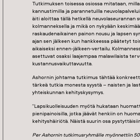
Tutkimuksen toisessa osiossa mitataan, milla
kannustimilla ja parannetuilla neuvolapalvelui
äiti aloittaa tällä hetkellä neuvolaseurannan 
kolmanneksella ja mikä on nykyään keskimäär
raskaudenaikainen painon nousu ja lapsen s
ajan sen jälkeen kun hankkeessa päätetyt to
aikaiseksi ennen-jälkeen-vertailu. Kolmannes
asettuvat osaksi laajempaa malawilaista terve
kustannusvaikuttavuutta.
Ashornin johtama tutkimus tähtää konkreetti
tärkeä tutkia monesta syystä – naisten ja las
yhteiskunnan kehityskysymys.
”Lapsikuolleisuuden myötä hukataan huomatta
pienipainoisilla, jotka jäävät henkiin on hu
kehityshäiriötä. Näistä suurin osa pystyttäisi
Per Ashornin tutkimusryhmälle myönnettiin 5