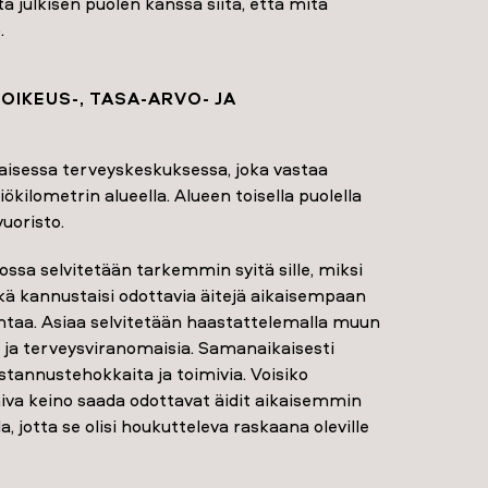
julkisen puolen kanssa siitä, että mitä
.
OIKEUS-, TASA-ARVO- JA
isessa terveyskeskuksessa, joka vastaa
kilometrin alueella. Alueen toisella puolella
vuoristo.
ossa selvitetään tarkemmin syitä sille, miksi
ä kannustaisi odottavia äitejä aikaisempaan
rantaa. Asiaa selvitetään haastattelemalla muun
ä ja terveysviranomaisia. Samanaikaisesti
ustannustehokkaita ja toimivia. Voisiko
miva keino saada odottavat äidit aikaisemmin
a, jotta se olisi houkutteleva raskaana oleville