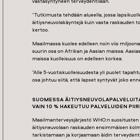
vastasyntyneen terveydentilaan.
”Tutkimusta tehdään alueella, jossa lapsikuolle
äitiysneuvolakäyntejä kuin vasta raskauden to
kertoo.
Maailmassa kuolee edelleen noin viis miljoonaa 
suurin osa on Afrikan ja Aasian maissa. Aasi
maissa kuolleisuus on edelleen korkea.
”Alle 5-vuotiskuolleisuudesta yli puolet tapa
osa johtuu siitä, että lapset syntyvät joko enn
SUOMESSA ÄITIYSNEUVOLAPALVELUIT
VAIN 10 % HAKEUTUU PALVELUIDEN PIIR
Maailmanterveysjärjestö WHO:n suositusten m
äitiysneuvolaan raskauden ensimmäisen kolm
tarkistamaan ja korjaamaan äidin terveydentila