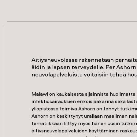
Äitiysneuvolassa rakennetaan parhaita
äidin ja lapsen terveydelle. Per Ashor
neuvolapalveluista voitaisiin tehdä h
Malawi on kaukaisesta sijainnista huolimatta
infektiosairauksien erikoislääkärinä sekä la
yliopistossa toimiva Ashorn on tehnyt tutkimu
Ashorn on keskittynyt urallaan maailman nai
tematiikkaan liittyy myös hänen uusin tutkim
äitiysneuvolapalveluiden käyttäminen raskaud