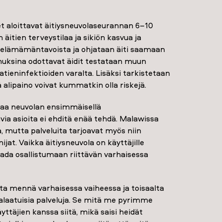
et aloittavat äitiysneuvolaseurannan 6–10
äitien terveystilaa ja sikiön kasvua ja
tä elämämäntavoista ja ohjataan äiti saamaan
uksina odottavat äidit testataan muun
tieninfektioiden varalta. Lisäksi tarkistetaan
ä alipaino voivat kummatkin olla riskejä.
ttaa neuvolan ensimmäisellä
via asioita ei ehditä enää tehdä. Malawissa
a, mutta palveluita tarjoavat myös niin
mijat. Vaikka äitiysneuvola on käyttäjille
aada osallistumaan riittävän varhaisessa
ta mennä varhaisessa vaiheessa ja toisaalta
ealaatuisia palveluja. Se mitä me pyrimme
ttäjien kanssa siitä, mikä saisi heidät